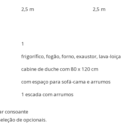
2,5 m
2,5 m
1
frigorífico, fogão, forno, exaustor, lava-loiça
cabine de duche com 80 x 120 cm
com espaço para sofá-cama e arrumos
1 escada com arrumos
ar consoante
seleção de opcionais.