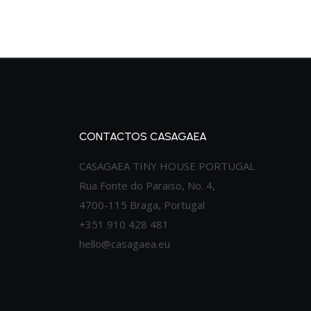
CONTACTOS CASAGAEA
CASAGAEA TINY HOUSE PORTUGAL
Rua Fonte do Paraiso, No. 4,
4700-115 Braga, Portugal
+351 910 428 481
hello@casagaea.eu