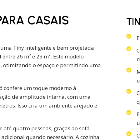
PARA CASAIS
TI
E
, uma Tiny inteligente e bem projetada
C
 entre 26 m² e 29 m².
Este modelo
m
, otimizando o espaço e permitindo uma
M
u
só confere um toque moderno à
C
ação de amplitude interna, com uma
q
metros. Isso cria um ambiente arejado e
E
u
até quatro pessoas, graças ao sofá-
O
adicional quando necessário. A cozinha