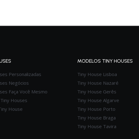
USES
MODELOS TINY HOUSES
ses Personalizadas
Tiny House Lisboa
ses Negócios
Tiny House Nazaré
uses Faça Você Mesmo
Tiny House Gerês
 Tiny Houses
Tiny House Algarve
 Tiny House
Tiny House Porto
Tiny House Braga
Tiny House Tavira