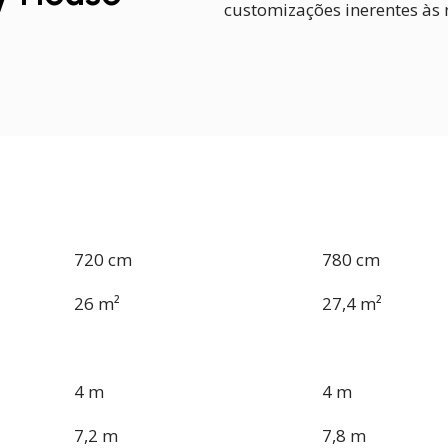
customizações inerentes às 
720 cm
780 cm
26 m²
27,4 m²
4 m
4 m
7,2 m
7,8 m