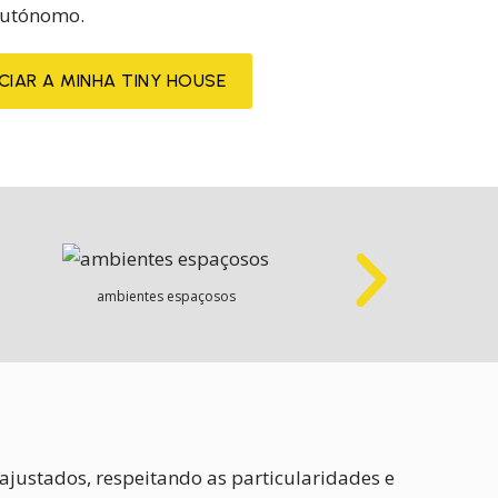
utónomo.
ICIAR A MINHA TINY HOUSE
ambientes espaçosos
pon
justados, respeitando as particularidades e