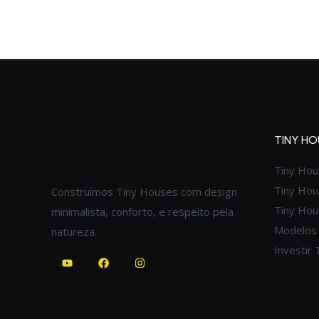
TINY HO
Tiny Hou
Tiny Hou
Construímos Tiny Houses com design
Tiny Ho
minimalista, conforto, e respeito pela
Modelos
natureza.
Investir